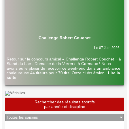
Challenge Robert Couchet
Le 07 Juin 2026
Retour sur le concours amical « Challenge Robert Couchet » à
Stand du Lac - Domaine de la Verrerie à Carmaux ! Nous
avons eu le plaisir de recevoir ce week-end dans un ambiance
chaleureuse 44 tireurs pour 70 tirs. Onze clubs étaien
...
Lire la
suite
Rechercher des résultats sportifs
par année et discipline