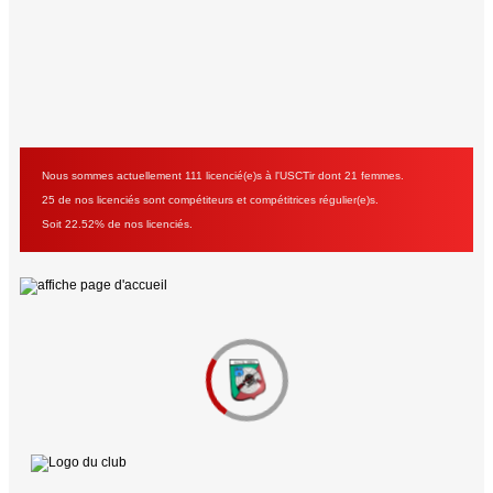
Nous sommes actuellement 111 licencié(e)s à l'USCTir dont 21 femmes.
25 de nos licenciés sont compétiteurs et compétitrices régulier(e)s.
Soit 22.52% de nos licenciés.