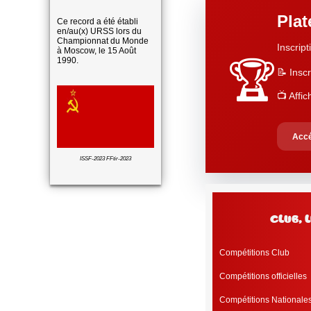
Pla
Ce record a été établi
en/au(x) URSS lors du
Championnat du Monde
Inscript
à Moscow, le 15 Août
1990.
🏆
📝 Inscr
📺 Affi
Accé
ISSF-2023 FFtir-2023
club, 
Compétitions Club
Compétitions officielles
Compétitions Nationale