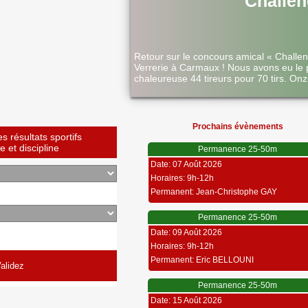
Challen
Retour sur le concours amical « Challe
Verrerie à Carmaux ! Nous avons eu le 
chaleureuse 44 tireurs pour 70 tirs. Onz
Prochains évènements
 résultats sportifs
 et discipline
Permanence 25-50m
Date: 07 Août 2026
Horaires: 9h-12h
Permanent: Jean-Christophe GAY
Permanence 25-50m
Date: 09 Août 2026
Horaires: 9h-12h
Permanent: Eric BELLOUNI
Permanence 25-50m
Date: 15 Août 2026