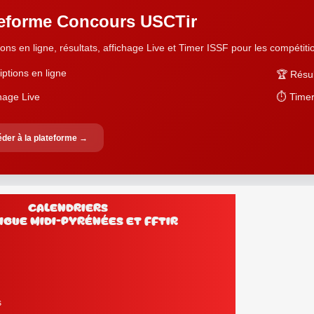
teforme Concours USCTir
ions en ligne, résultats, affichage Live et Timer ISSF pour les compétition
iptions en ligne
🏆 Résul
chage Live
⏱️ Timer
der à la plateforme →
Calendriers
Ligue Midi-Pyrénées et FFtir
s