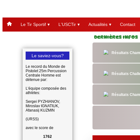
Le Tir Sportif
L'USCTir
Actualités
Contact
Dernières Infos
Résultats Cham
Le saviez-vous?
Le record du Monde de
Pistolet 25m Percussion
Résultats Chal
Centrale Homme est
détenue par:
L'équipe composée des
athlètes:
Résultats Cham
Sergei PYZHIANOV,
Miroslav IGNATIUK,
Afanasij KUZMIN
(URSS)
avec le score de
1762