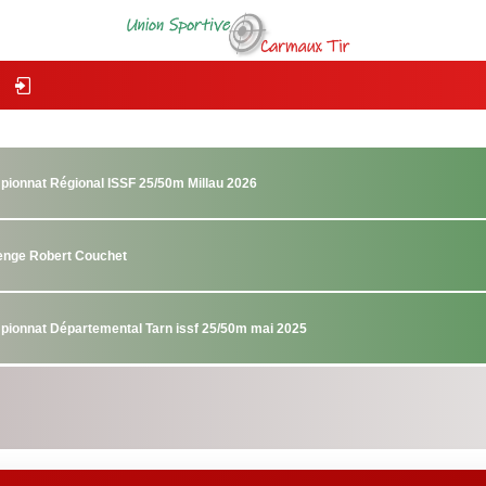
pionnat Régional ISSF 25/50m Millau 2026
lenge Robert Couchet
pionnat Départemental Tarn issf 25/50m mai 2025