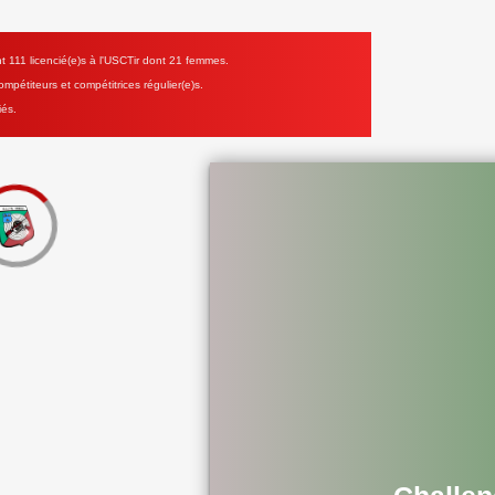
111 licencié(e)s à l'USCTir dont 21 femmes.
mpétiteurs et compétitrices régulier(e)s.
iés.