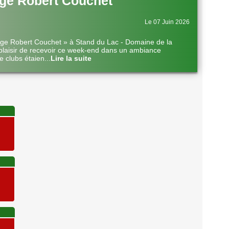
ge Robert Couchet
Le 07 Juin 2026
nge Robert Couchet » à Stand du Lac - Domaine de la
plaisir de recevoir ce week-end dans un ambiance
e clubs étaien
...
Lire la suite