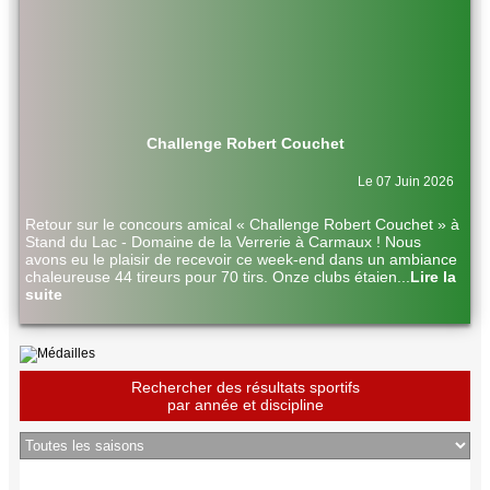
Challenge Robert Couchet
Le 07 Juin 2026
Retour sur le concours amical « Challenge Robert Couchet » à
Stand du Lac - Domaine de la Verrerie à Carmaux ! Nous
avons eu le plaisir de recevoir ce week-end dans un ambiance
chaleureuse 44 tireurs pour 70 tirs. Onze clubs étaien
...
Lire la
suite
Rechercher des résultats sportifs
par année et discipline