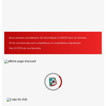
Nous sommes actuellement 111 licencié(e)s à l'USCTir dont 21 femmes.
25 de nos licenciés sont compétiteurs et compétitrices régulier(e)s.
Soit 22.52% de nos licenciés.