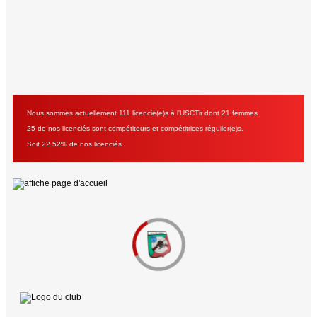
Nous sommes actuellement 111 licencié(e)s à l'USCTir dont 21 femmes.
25 de nos licenciés sont compétiteurs et compétitrices régulier(e)s.
Soit 22.52% de nos licenciés.