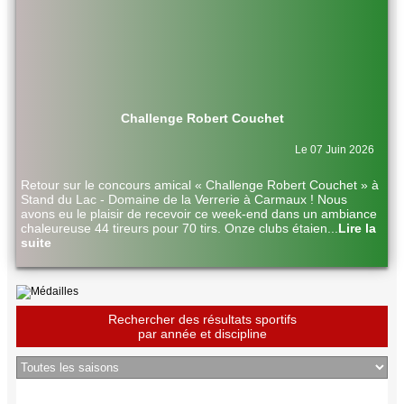
Challenge Robert Couchet
Le 07 Juin 2026
Retour sur le concours amical « Challenge Robert Couchet » à
Stand du Lac - Domaine de la Verrerie à Carmaux ! Nous
avons eu le plaisir de recevoir ce week-end dans un ambiance
chaleureuse 44 tireurs pour 70 tirs. Onze clubs étaien
...
Lire la
suite
Rechercher des résultats sportifs
par année et discipline