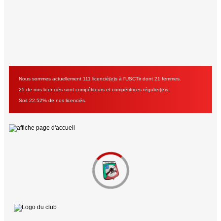
Nous sommes actuellement 111 licencié(e)s à l'USCTir dont 21 femmes.
25 de nos licenciés sont compétiteurs et compétitrices régulier(e)s.
Soit 22.52% de nos licenciés.