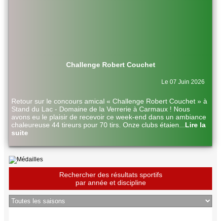
Challenge Robert Couchet
Le 07 Juin 2026
Retour sur le concours amical « Challenge Robert Couchet » à
Stand du Lac - Domaine de la Verrerie à Carmaux ! Nous
avons eu le plaisir de recevoir ce week-end dans un ambiance
chaleureuse 44 tireurs pour 70 tirs. Onze clubs étaien
...
Lire la
suite
Rechercher des résultats sportifs
par année et discipline