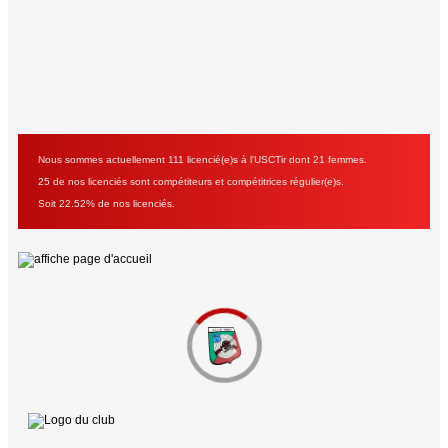
Nous sommes actuellement 111 licencié(e)s à l'USCTir dont 21 femmes.
25 de nos licenciés sont compétiteurs et compétitrices régulier(e)s.
Soit 22.52% de nos licenciés.