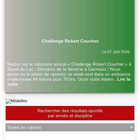
Challenge Robert Couchet
Le 07 Juin 2026
Retour sur le concours amical « Challenge Robert Couchet » à
Stand du Lac - Domaine de la Verrerie à Carmaux ! Nous
avons eu le plaisir de recevoir ce week-end dans un ambiance
chaleureuse 44 tireurs pour 70 tirs. Onze clubs étaien
...
Lire la
suite
Rechercher des résultats sportifs
par année et discipline