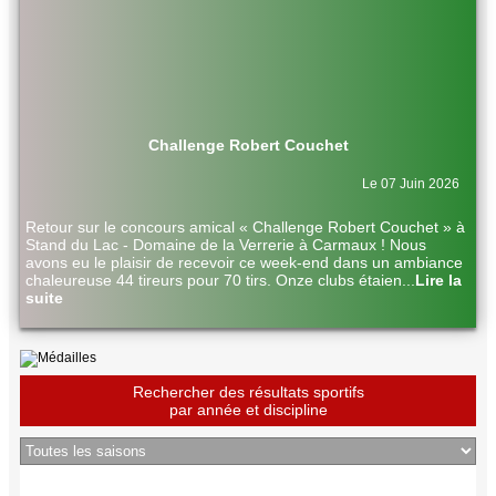
Challenge Robert Couchet
Le 07 Juin 2026
Retour sur le concours amical « Challenge Robert Couchet » à
Stand du Lac - Domaine de la Verrerie à Carmaux ! Nous
avons eu le plaisir de recevoir ce week-end dans un ambiance
chaleureuse 44 tireurs pour 70 tirs. Onze clubs étaien
...
Lire la
suite
Rechercher des résultats sportifs
par année et discipline