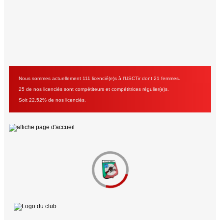
Nous sommes actuellement 111 licencié(e)s à l'USCTir dont 21 femmes.
25 de nos licenciés sont compétiteurs et compétitrices régulier(e)s.
Soit 22.52% de nos licenciés.