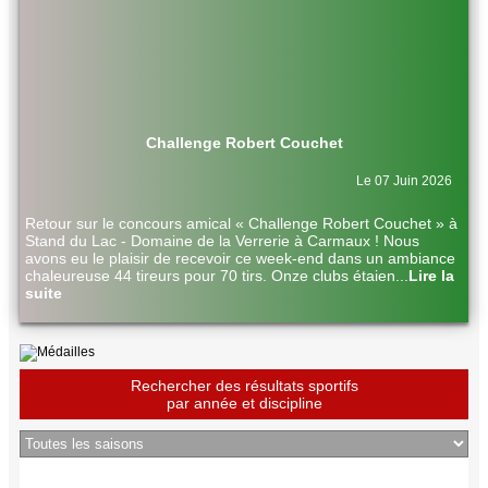
Challenge Robert Couchet
Le 07 Juin 2026
Retour sur le concours amical « Challenge Robert Couchet » à
Stand du Lac - Domaine de la Verrerie à Carmaux ! Nous
avons eu le plaisir de recevoir ce week-end dans un ambiance
chaleureuse 44 tireurs pour 70 tirs. Onze clubs étaien
...
Lire la
suite
Rechercher des résultats sportifs
par année et discipline