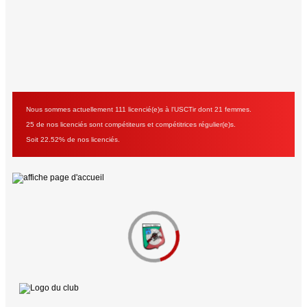
Nous sommes actuellement 111 licencié(e)s à l'USCTir dont 21 femmes.
25 de nos licenciés sont compétiteurs et compétitrices régulier(e)s.
Soit 22.52% de nos licenciés.