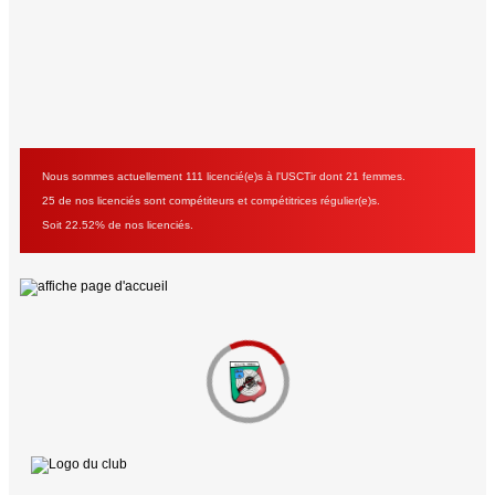
Nous sommes actuellement 111 licencié(e)s à l'USCTir dont 21 femmes.
25 de nos licenciés sont compétiteurs et compétitrices régulier(e)s.
Soit 22.52% de nos licenciés.