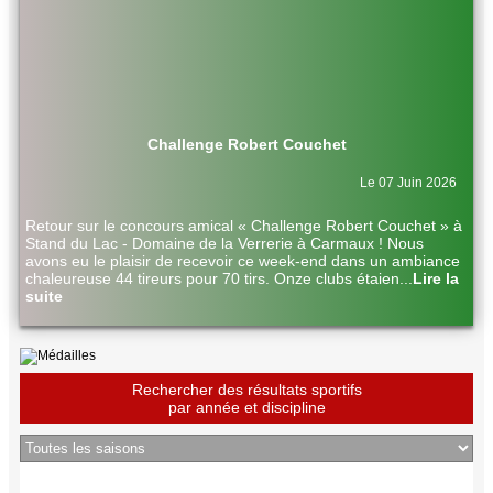
Challenge Robert Couchet
Le 07 Juin 2026
Retour sur le concours amical « Challenge Robert Couchet » à
Stand du Lac - Domaine de la Verrerie à Carmaux ! Nous
avons eu le plaisir de recevoir ce week-end dans un ambiance
chaleureuse 44 tireurs pour 70 tirs. Onze clubs étaien
...
Lire la
suite
Rechercher des résultats sportifs
par année et discipline