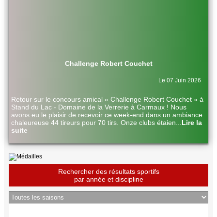
Challenge Robert Couchet
Le 07 Juin 2026
Retour sur le concours amical « Challenge Robert Couchet » à
Stand du Lac - Domaine de la Verrerie à Carmaux ! Nous
avons eu le plaisir de recevoir ce week-end dans un ambiance
chaleureuse 44 tireurs pour 70 tirs. Onze clubs étaien
...
Lire la
suite
Rechercher des résultats sportifs
par année et discipline