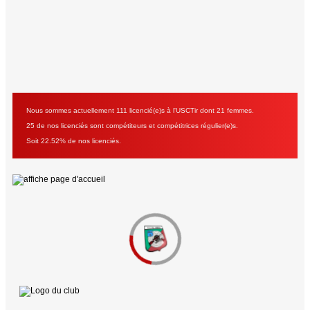
Nous sommes actuellement 111 licencié(e)s à l'USCTir dont 21 femmes.
25 de nos licenciés sont compétiteurs et compétitrices régulier(e)s.
Soit 22.52% de nos licenciés.