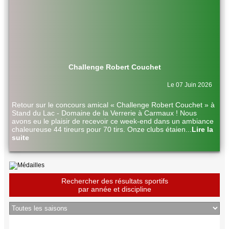
Challenge Robert Couchet
Le 07 Juin 2026
Retour sur le concours amical « Challenge Robert Couchet » à
Stand du Lac - Domaine de la Verrerie à Carmaux ! Nous
avons eu le plaisir de recevoir ce week-end dans un ambiance
chaleureuse 44 tireurs pour 70 tirs. Onze clubs étaien
...
Lire la
suite
Rechercher des résultats sportifs
par année et discipline