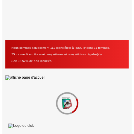
Nous sommes actuellement 111 licencié(e)s à l'USCTir dont 21 femmes.
25 de nos licenciés sont compétiteurs et compétitrices régulier(e)s.
Soit 22.52% de nos licenciés.