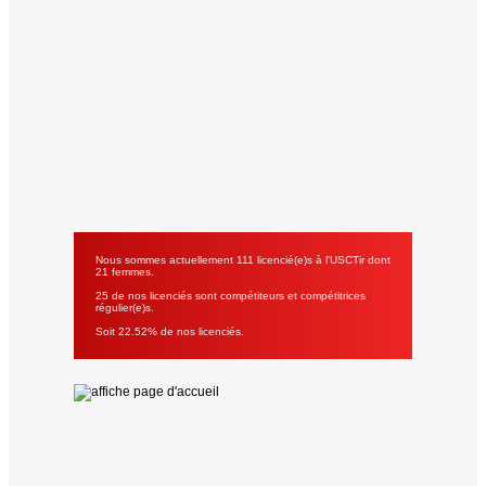
Nous sommes actuellement 111 licencié(e)s à l'USCTir dont
21 femmes.
25 de nos licenciés sont compétiteurs et compétitrices
régulier(e)s.
Soit 22.52% de nos licenciés.