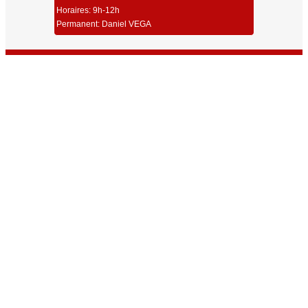
Horaires: 9h-12h
Permanent: Daniel VEGA
Union Sportive Carmaux Tir
Dernières Infos
Toutes les Infos
Résultats Championnat Régional ISSF 25/50m Millau 2026
Résultats Challenge Robert Couchet