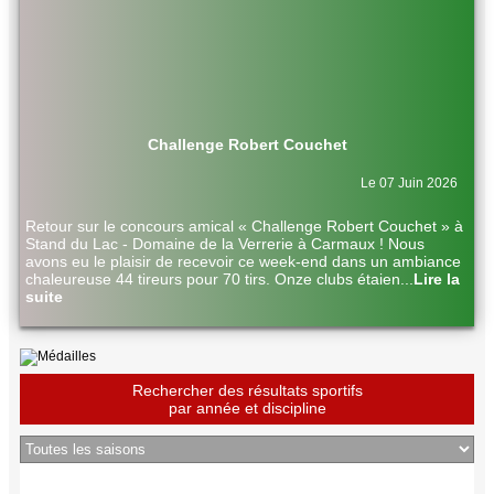
Challenge Robert Couchet
Le 07 Juin 2026
Retour sur le concours amical « Challenge Robert Couchet » à
Stand du Lac - Domaine de la Verrerie à Carmaux ! Nous
avons eu le plaisir de recevoir ce week-end dans un ambiance
chaleureuse 44 tireurs pour 70 tirs. Onze clubs étaien
...
Lire la
suite
Rechercher des résultats sportifs
par année et discipline