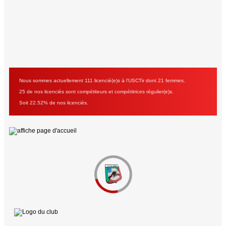
Nous sommes actuellement 111 licencié(e)s à l'USCTir dont 21 femmes.
25 de nos licenciés sont compétiteurs et compétitrices régulier(e)s.
Soit 22.52% de nos licenciés.