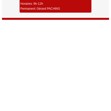
Horaires: 9h-12h
Permanent: Gérard PACHINS
Union Sportive Carmaux Tir
Dernières Infos
Toutes les Infos
Résultats Championnat Régional ISSF 25/50m Millau 2026
Résultats Challenge Robert Couchet