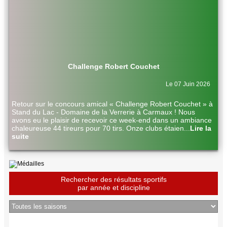
Challenge Robert Couchet
Le 07 Juin 2026
Retour sur le concours amical « Challenge Robert Couchet » à
Stand du Lac - Domaine de la Verrerie à Carmaux ! Nous
avons eu le plaisir de recevoir ce week-end dans un ambiance
chaleureuse 44 tireurs pour 70 tirs. Onze clubs étaien
...
Lire la
suite
Rechercher des résultats sportifs
par année et discipline