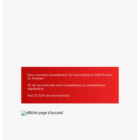
Nous sommes actuellement 111 licencié(e)s à l'USCTir dont
21 femmes.
25 de nos licenciés sont compétiteurs et compétitrices
régulier(e)s.
Soit 22.52% de nos licenciés.