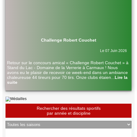
Challenge Robert Couchet
Le 07 Juin 2026
Retour sur le concours amical « Challenge Robert Couchet » à
Stand du Lac - Domaine de la Verrerie à Carmaux ! Nous
avons eu le plaisir de recevoir ce week-end dans un ambiance
chaleureuse 44 tireurs pour 70 tirs. Onze clubs étaien
...
Lire la
suite
Rechercher des résultats sportifs
par année et discipline