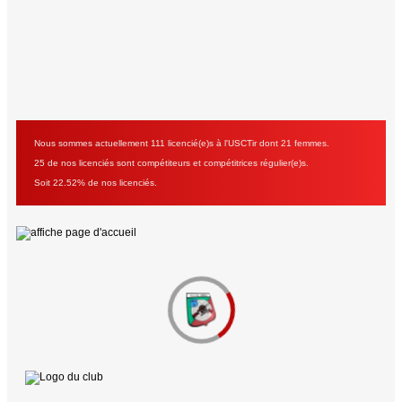
Nous sommes actuellement 111 licencié(e)s à l'USCTir dont 21 femmes.
25 de nos licenciés sont compétiteurs et compétitrices régulier(e)s.
Soit 22.52% de nos licenciés.