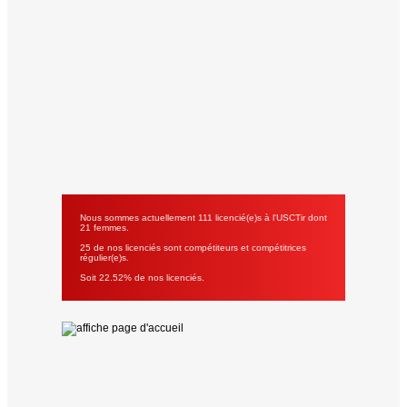
Nous sommes actuellement 111 licencié(e)s à l'USCTir dont
21 femmes.
25 de nos licenciés sont compétiteurs et compétitrices
régulier(e)s.
Soit 22.52% de nos licenciés.