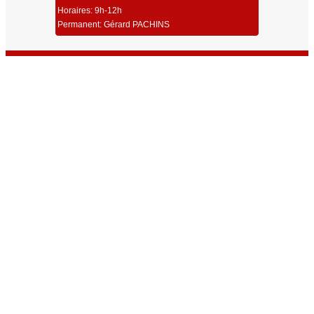
Horaires: 9h-12h
Permanent: Gérard PACHINS
Union Sportive Carmaux Tir
Dernières Infos
Toutes les Infos
Résultats Championnat Régional ISSF 25/50m Millau 2026
Résultats Challenge Robert Couchet