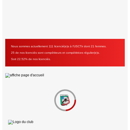
Nous sommes actuellement 111 licencié(e)s à l'USCTir dont 21 femmes.
25 de nos licenciés sont compétiteurs et compétitrices régulier(e)s.
Soit 22.52% de nos licenciés.