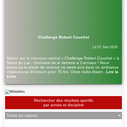
Challenge Robert Couchet
Le 07 Juin 2026
Retour sur le concours amical « Challenge Robert Couchet » à
Stand du Lac - Domaine de la Verrerie à Carmaux ! Nous
avons eu le plaisir de recevoir ce week-end dans un ambiance
chaleureuse 44 tireurs pour 70 tirs. Onze clubs étaien
...
Lire la
suite
Rechercher des résultats sportifs
par année et discipline