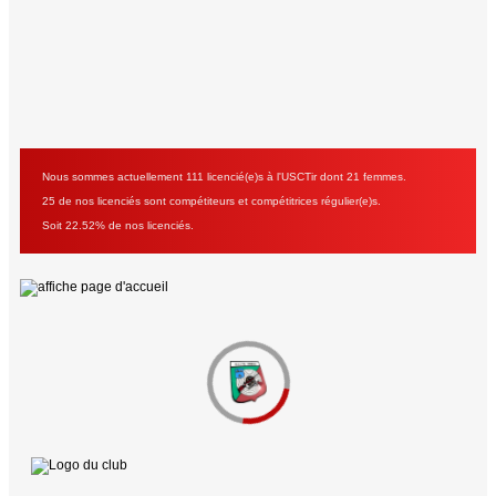
Nous sommes actuellement 111 licencié(e)s à l'USCTir dont 21 femmes.
25 de nos licenciés sont compétiteurs et compétitrices régulier(e)s.
Soit 22.52% de nos licenciés.