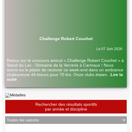
Challenge Robert Couchet
Le 07 Juin 2026
Retour sur le concours amical « Challenge Robert Couchet » à
Stand du Lac - Domaine de la Verrerie à Carmaux ! Nous
avons eu le plaisir de recevoir ce week-end dans un ambiance
chaleureuse 44 tireurs pour 70 tirs. Onze clubs étaien
...
Lire la
suite
Rechercher des résultats sportifs
par année et discipline