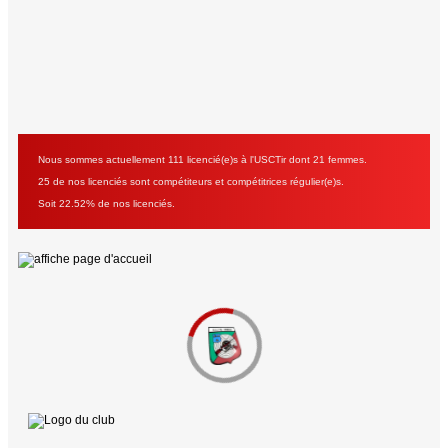
Nous sommes actuellement 111 licencié(e)s à l'USCTir dont 21 femmes.
25 de nos licenciés sont compétiteurs et compétitrices régulier(e)s.
Soit 22.52% de nos licenciés.