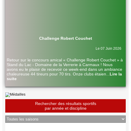
Challenge Robert Couchet
Le 07 Juin 2026
Retour sur le concours amical « Challenge Robert Couchet » à
Stand du Lac - Domaine de la Verrerie à Carmaux ! Nous
avons eu le plaisir de recevoir ce week-end dans un ambiance
chaleureuse 44 tireurs pour 70 tirs. Onze clubs étaien
...
Lire la
suite
Rechercher des résultats sportifs
par année et discipline