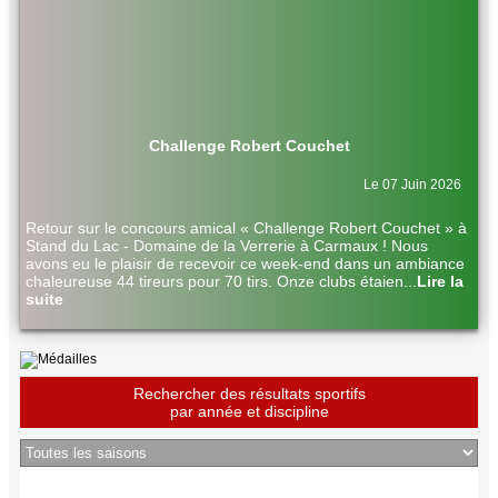
Challenge Robert Couchet
Le 07 Juin 2026
Retour sur le concours amical « Challenge Robert Couchet » à
Stand du Lac - Domaine de la Verrerie à Carmaux ! Nous
avons eu le plaisir de recevoir ce week-end dans un ambiance
chaleureuse 44 tireurs pour 70 tirs. Onze clubs étaien
...
Lire la
suite
Rechercher des résultats sportifs
par année et discipline