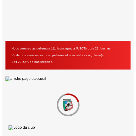
Nous sommes actuellement 111 licencié(e)s à l'USCTir dont 21 femmes.
25 de nos licenciés sont compétiteurs et compétitrices régulier(e)s.
Soit 22.52% de nos licenciés.