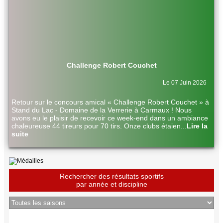
Challenge Robert Couchet
Le 07 Juin 2026
Retour sur le concours amical « Challenge Robert Couchet » à
Stand du Lac - Domaine de la Verrerie à Carmaux ! Nous
avons eu le plaisir de recevoir ce week-end dans un ambiance
chaleureuse 44 tireurs pour 70 tirs. Onze clubs étaien
...
Lire la
suite
Rechercher des résultats sportifs
par année et discipline