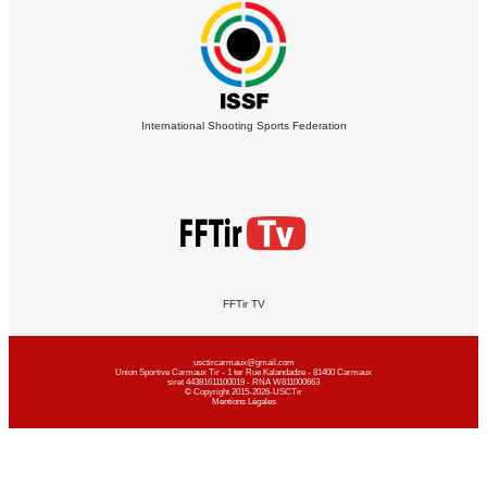
International Shooting Sports Federation
FFTir TV
usctircarmaux@gmail.com
Union Sportive Carmaux Tir - 1 ter Rue Kalandadze - 81400 Carmaux
siret 44381611100019 - RNA W811000663
© Copyright 2015-2026-USCTir
Mentions Légales