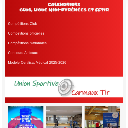
Calendriers
club, Ligue Midi-Pyrénées et FFtir
C
o
m
p
é
t
i
t
i
o
n
s
C
l
u
b
C
o
m
p
é
t
i
t
i
o
n
s
o
f
f
i
c
i
e
l
l
e
s
C
o
m
p
é
t
i
t
i
o
n
s
N
a
t
i
o
n
a
l
e
s
C
o
n
c
o
u
r
s
A
m
i
c
a
u
x
M
o
d
è
l
e
C
e
r
t
i
f
i
c
a
t
M
é
d
i
c
a
l
2
0
2
5
-
2
0
2
6