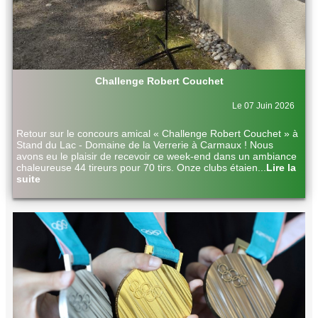
Challenge Robert Couchet
Le 07 Juin 2026
Retour sur le concours amical « Challenge Robert Couchet » à
Stand du Lac - Domaine de la Verrerie à Carmaux ! Nous
avons eu le plaisir de recevoir ce week-end dans un ambiance
chaleureuse 44 tireurs pour 70 tirs. Onze clubs étaien
...
Lire la
suite