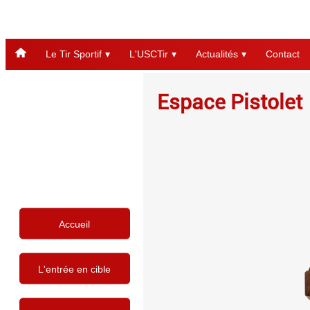
Le Tir Sportif
L'USCTir
Actualités
Contact
Espace Pistolet
Accueil
L'entrée en cible