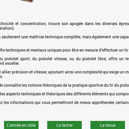
 technicité et concentration, trouve son apogée dans les diverses épreu
eration).
n seulement une maîtrise technique complète, mais également une capac
éfis techniques et mentaux uniques pour être en mesure d'effectuer un tir
du pistolet sport, du pistolet vitesse, ou du pistolet libre, offre un t
nt exceller.
 allier précision et vitesse, ajoutant ainsi une complexité qui exige un
on.
de connaître les notions théoriques de la pratique sportive du tir du pistol
les aspects techniques et théoriques des différents éléments qui compos
z les informations qui vous permettront de mieux appréhender certains
L'entrée en cible
Le lâcher
La tenue