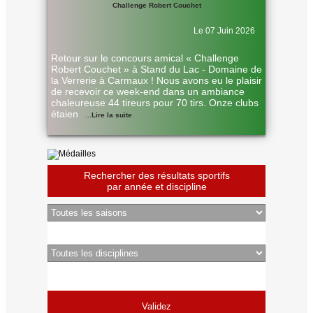
Challenge Robert Couchet
Le 07 Juin 2026
Retour sur le concours amical « Challenge
Robert Couchet » à Stand du Lac - Domaine de
la Verrerie à Carmaux ! Nous avons eu le plaisir
de recevoir ce week-end dans un ambiance
chaleureuse 44 tireurs pour 70 tirs. Onze clubs
étaien
...
Lire la suite
Rechercher des résultats sportifs
par année et discipline