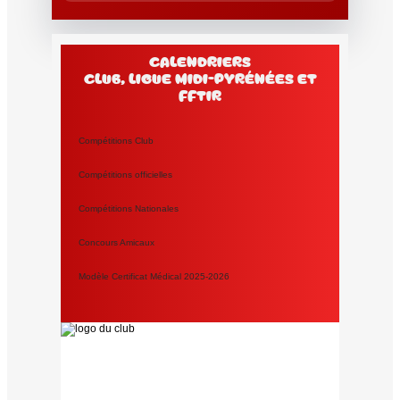
Calendriers
club, Ligue Midi-Pyrénées et
FFtir
Compétitions Club
Compétitions officielles
Compétitions Nationales
Concours Amicaux
Modèle Certificat Médical 2025-2026