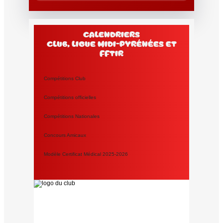
Calendriers
club, Ligue Midi-Pyrénées et
FFtir
Compétitions Club
Compétitions officielles
Compétitions Nationales
Concours Amicaux
Modèle Certificat Médical 2025-2026