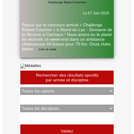
Challenge Robert Couchet
Le 07 Juin 2026
Retour sur le concours amical « Challenge
Robert Couchet » à Stand du Lac - Domaine de
la Verrerie à Carmaux ! Nous avons eu le plaisir
de recevoir ce week-end dans un ambiance
chaleureuse 44 tireurs pour 70 tirs. Onze clubs
étaien
...
Lire la suite
Rechercher des résultats sportifs
par année et discipline