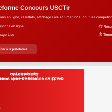
teforme Concours USCTir
ions en ligne, résultats, affichage Live et Timer ISSF pour les compétition
iptions en ligne
🏆 Résul
chage Live
⏱️ Timer
der à la plateforme →
Calendriers
Ligue Midi-Pyrénées et FFtir
s