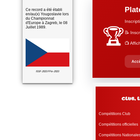
Pla
Ce record a été établi
en/au(x) Yougoslavie lors
du Championnat
Inscript
d'Europe à Zagreb, le 08
Juillet 1989.
🏆
📝 Inscr
📺 Affi
Accé
ISSF-2023 FFtir-2023
club, 
Compétitions Club
Compétitions officielles
Compétitions Nationale