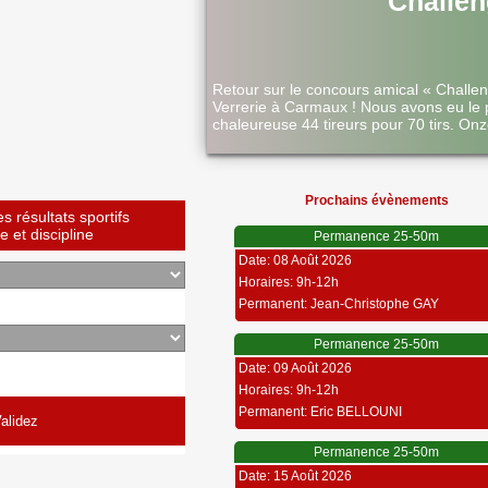
Challen
Retour sur le concours amical « Challe
Verrerie à Carmaux ! Nous avons eu le 
chaleureuse 44 tireurs pour 70 tirs. Onz
Prochains évènements
 résultats sportifs
 et discipline
Permanence 25-50m
Date: 08 Août 2026
Horaires: 9h-12h
Permanent: Jean-Christophe GAY
Permanence 25-50m
Date: 09 Août 2026
Horaires: 9h-12h
Permanent: Eric BELLOUNI
Permanence 25-50m
Date: 15 Août 2026