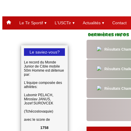
Le Tir Sportif
L'USCTir
Actualités
Contact
Dernières Infos
Résultats Cham
Le saviez-vous?
Le record du Monde
Junior de Cible mobile
Résultats Chal
50m Homme est détenue
par:
L'équipe composée des
athlètes:
Résultats Cham
Lubomir PELACH,
Miroslav JANUS,
Jozef SUROVCEK
(Tchécoslovaquie)
avec le score de
1758