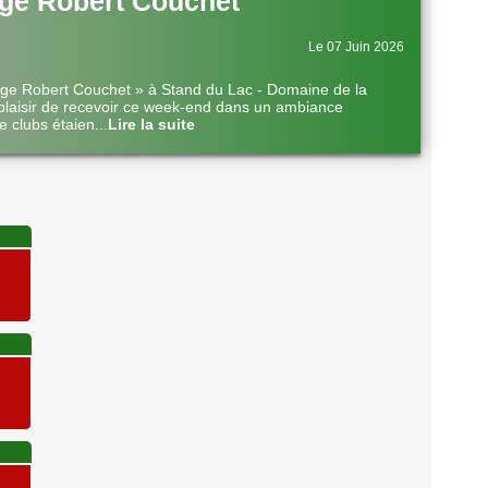
ge Robert Couchet
Le 07 Juin 2026
nge Robert Couchet » à Stand du Lac - Domaine de la
plaisir de recevoir ce week-end dans un ambiance
e clubs étaien
...
Lire la suite