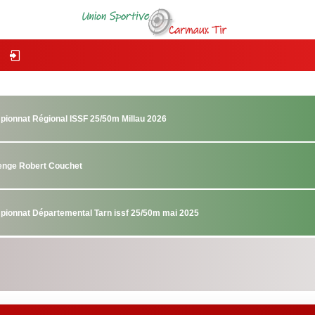
pionnat Régional ISSF 25/50m Millau 2026
lenge Robert Couchet
pionnat Départemental Tarn issf 25/50m mai 2025