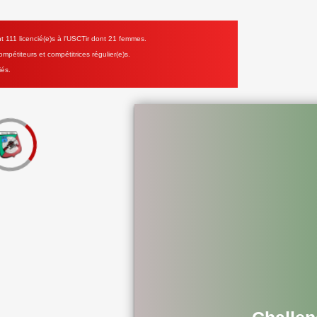
111 licencié(e)s à l'USCTir dont 21 femmes.
mpétiteurs et compétitrices régulier(e)s.
iés.