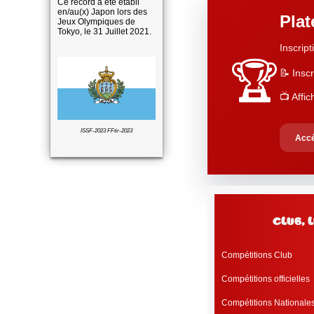
Ce record a été établi
en/au(x) Japon lors des
Pla
Jeux Olympiques de
Tokyo, le 31 Juillet 2021.
Inscript
🏆
📝 Inscr
📺 Affi
ISSF-2023 FFtir-2023
Accé
club, 
Compétitions Club
Compétitions officielles
Compétitions Nationale