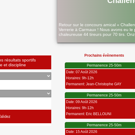
Challen
Retour sur le concours amical « Challe
Verrerie à Carmaux ! Nous avons eu le 
chaleureuse 44 tireurs pour 70 tirs. Onz
Prochains évènements
 résultats sportifs
 et discipline
Permanence 25-50m
Date: 07 Août 2026
Horaires: 9h-12h
Permanent: Jean-Christophe GAY
Permanence 25-50m
Date: 09 Août 2026
Horaires: 9h-12h
Permanent: Eric BELLOUNI
Permanence 25-50m
Date: 15 Août 2026