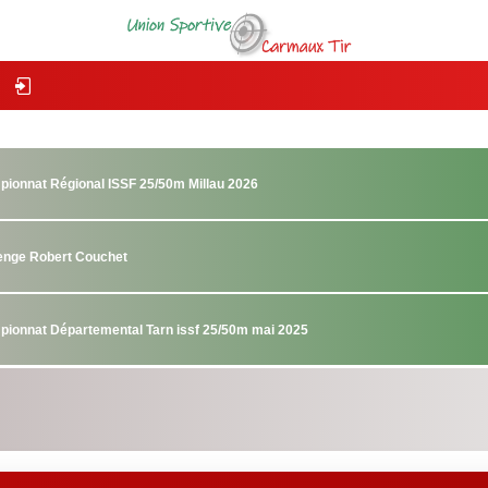
pionnat Régional ISSF 25/50m Millau 2026
lenge Robert Couchet
pionnat Départemental Tarn issf 25/50m mai 2025