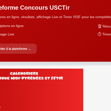
teforme Concours USCTir
ions en ligne, résultats, affichage Live et Timer ISSF pour les compétition
iptions en ligne
🏆 Résul
chage Live
⏱️ Timer
der à la plateforme →
Calendriers
Ligue Midi-Pyrénées et FFtir
s