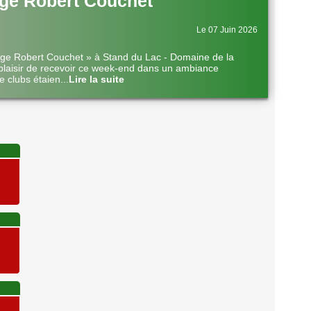
ge Robert Couchet
Le 07 Juin 2026
nge Robert Couchet » à Stand du Lac - Domaine de la
plaisir de recevoir ce week-end dans un ambiance
e clubs étaien
...
Lire la suite