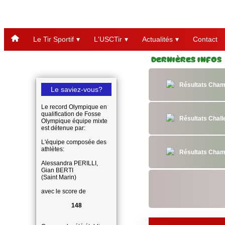
Le Tir Sportif
L'USCTir
Actualités
Contact
Dernières Infos
Résultats Cham
Le saviez-vous?
Le record Olympique en
qualification de Fosse
Résultats Chal
Olympique équipe mixte
est détenue par:
L'équipe composée des
athlètes:
Résultats Cham
Alessandra PERILLI,
Gian BERTI
(Saint Marin)
avec le score de
148