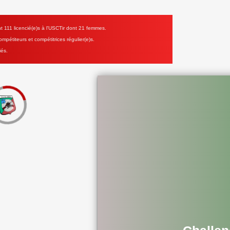
111 licencié(e)s à l'USCTir dont 21 femmes.
mpétiteurs et compétitrices régulier(e)s.
iés.