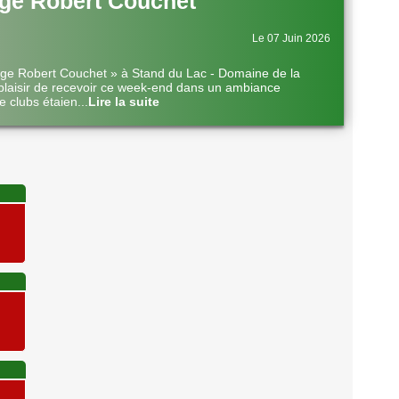
ge Robert Couchet
Le 07 Juin 2026
nge Robert Couchet » à Stand du Lac - Domaine de la
plaisir de recevoir ce week-end dans un ambiance
e clubs étaien
...
Lire la suite