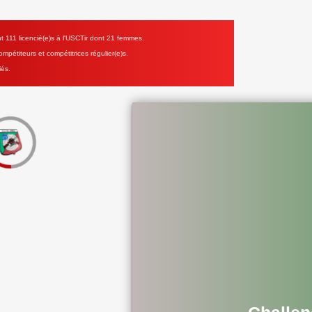
111 licencié(e)s à l'USCTir dont 21 femmes.
mpétiteurs et compétitrices régulier(e)s.
iés.