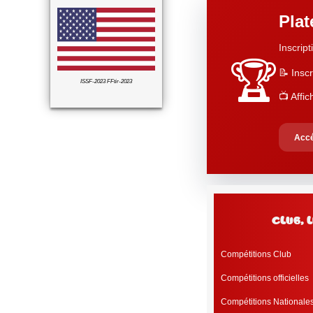
Pla
Inscript
🏆
📝 Inscr
ISSF-2023 FFtir-2023
📺 Affi
Accé
club, 
Compétitions Club
Compétitions officielles
Compétitions Nationale