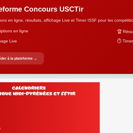
teforme Concours USCTir
ions en ligne, résultats, affichage Live et Timer ISSF pour les compétition
iptions en ligne
🏆 Résul
chage Live
⏱️ Timer
der à la plateforme →
Calendriers
Ligue Midi-Pyrénées et FFtir
s