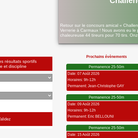
Challen
Retour sur le concours amical « Challe
Verrerie à Carmaux ! Nous avons eu le 
chaleureuse 44 tireurs pour 70 tirs. Onz
Prochains évènements
 résultats sportifs
 et discipline
Permanence 25-50m
Date: 07 Août 2026
Horaires: 9h-12h
Permanent: Jean-Christophe GAY
Permanence 25-50m
Date: 09 Août 2026
Horaires: 9h-12h
Permanent: Eric BELLOUNI
Permanence 25-50m
Date: 15 Août 2026