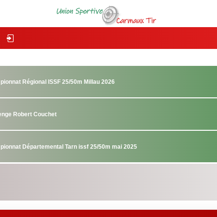
pionnat Régional ISSF 25/50m Millau 2026
lenge Robert Couchet
pionnat Départemental Tarn issf 25/50m mai 2025