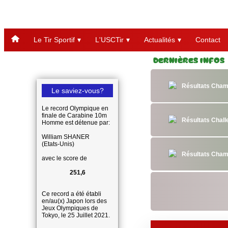
Le Tir Sportif
L'USCTir
Actualités
Contact
Dernières Infos
Résultats Cham
Le saviez-vous?
Le record Olympique en
finale de Carabine 10m
Résultats Chal
Homme est détenue par:
William SHANER
(Etats-Unis)
Résultats Cham
avec le score de
251,6
Ce record a été établi
en/au(x) Japon lors des
Jeux Olympiques de
Tokyo, le 25 Juillet 2021.