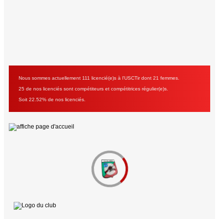
Nous sommes actuellement 111 licencié(e)s à l'USCTir dont 21 femmes.
25 de nos licenciés sont compétiteurs et compétitrices régulier(e)s.
Soit 22.52% de nos licenciés.