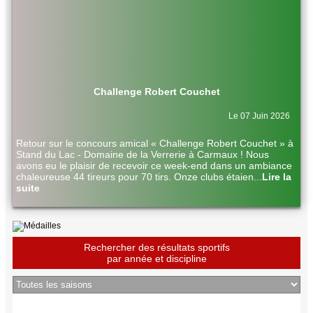
Challenge Robert Couchet
Le 07 Juin 2026
Retour sur le concours amical « Challenge Robert Couchet » à
Stand du Lac - Domaine de la Verrerie à Carmaux ! Nous
avons eu le plaisir de recevoir ce week-end dans un ambiance
chaleureuse 44 tireurs pour 70 tirs. Onze clubs étaien
...
Lire la
suite
Rechercher des résultats sportifs
par année et discipline