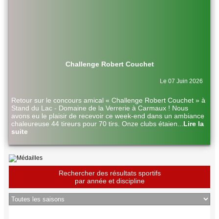
Challenge Robert Couchet
Le 07 Juin 2026
Retour sur le concours amical « Challenge Robert Couchet » à
Stand du Lac - Domaine de la Verrerie à Carmaux ! Nous
avons eu le plaisir de recevoir ce week-end dans un ambiance
chaleureuse 44 tireurs pour 70 tirs. Onze clubs étaien
...
Lire la
suite
Rechercher des résultats sportifs
par année et discipline