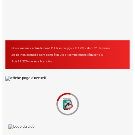
Nous sommes actuellement 111 licencié(e)s à l'USCTir dont 21 femmes.
25 de nos licenciés sont compétiteurs et compétitrices régulier(e)s.
Soit 22.52% de nos licenciés.