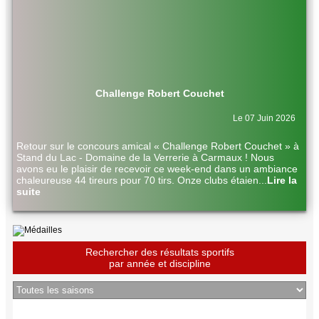
Challenge Robert Couchet
Le 07 Juin 2026
Retour sur le concours amical « Challenge Robert Couchet » à
Stand du Lac - Domaine de la Verrerie à Carmaux ! Nous
avons eu le plaisir de recevoir ce week-end dans un ambiance
chaleureuse 44 tireurs pour 70 tirs. Onze clubs étaien
...
Lire la
suite
Rechercher des résultats sportifs
par année et discipline