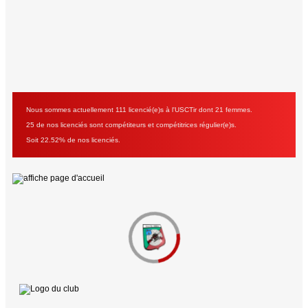
Nous sommes actuellement 111 licencié(e)s à l'USCTir dont 21 femmes.
25 de nos licenciés sont compétiteurs et compétitrices régulier(e)s.
Soit 22.52% de nos licenciés.