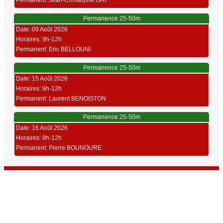
Permanent: Jean-Christophe GAY
Permanence 25-50m
Date: 09 Août 2026
Horaires: 9h-12h
Permanent: Eric BELLOUNI
Permanence 25-50m
Date: 15 Août 2026
Horaires: 9h-12h
Permanent: Laurent BENOISTON
Permanence 25-50m
Date: 16 Août 2026
Horaires: 9h-12h
Permanent: Pierre BOUNOURE
Union Sportive Carmaux Tir