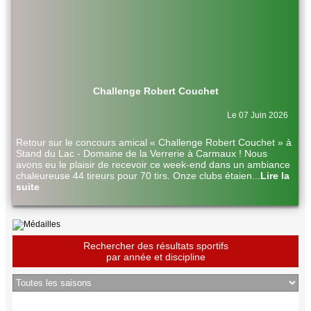
Challenge Robert Couchet
Le 07 Juin 2026
Retour sur le concours amical « Challenge Robert Couchet » à
Stand du Lac - Domaine de la Verrerie à Carmaux ! Nous
avons eu le plaisir de recevoir ce week-end dans un ambiance
chaleureuse 44 tireurs pour 70 tirs. Onze clubs étaien
...
Lire la
suite
Rechercher des résultats sportifs
par année et discipline