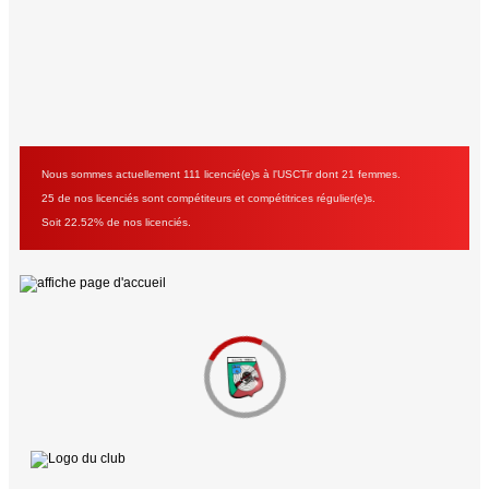
Nous sommes actuellement 111 licencié(e)s à l'USCTir dont 21 femmes.
25 de nos licenciés sont compétiteurs et compétitrices régulier(e)s.
Soit 22.52% de nos licenciés.