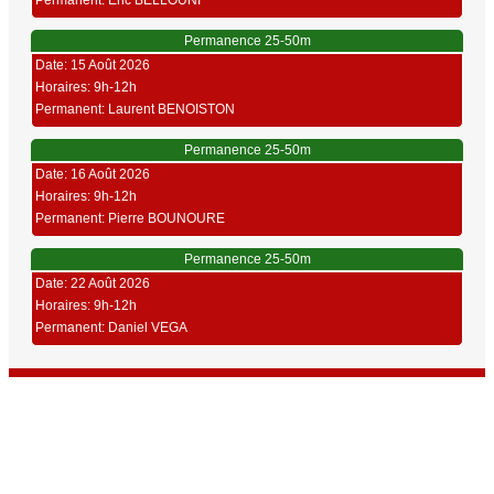
Permanent: Eric BELLOUNI
Permanence 25-50m
Date: 15 Août 2026
Horaires: 9h-12h
Permanent: Laurent BENOISTON
Permanence 25-50m
Date: 16 Août 2026
Horaires: 9h-12h
Permanent: Pierre BOUNOURE
Permanence 25-50m
Date: 22 Août 2026
Horaires: 9h-12h
Permanent: Daniel VEGA
Union Sportive Carmaux Tir