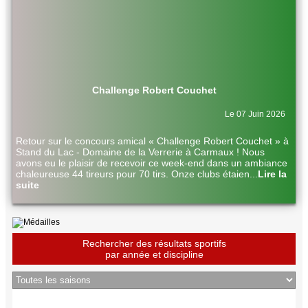
Challenge Robert Couchet
Le 07 Juin 2026
Retour sur le concours amical « Challenge Robert Couchet » à
Stand du Lac - Domaine de la Verrerie à Carmaux ! Nous
avons eu le plaisir de recevoir ce week-end dans un ambiance
chaleureuse 44 tireurs pour 70 tirs. Onze clubs étaien
...
Lire la
suite
Rechercher des résultats sportifs
par année et discipline