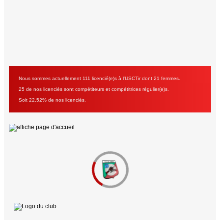
Nous sommes actuellement 111 licencié(e)s à l'USCTir dont 21 femmes.
25 de nos licenciés sont compétiteurs et compétitrices régulier(e)s.
Soit 22.52% de nos licenciés.