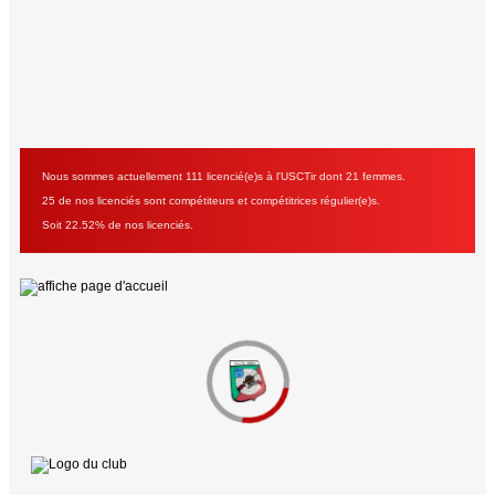
Nous sommes actuellement 111 licencié(e)s à l'USCTir dont 21 femmes.
25 de nos licenciés sont compétiteurs et compétitrices régulier(e)s.
Soit 22.52% de nos licenciés.