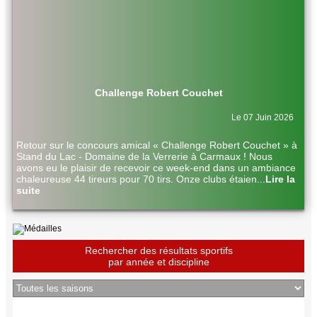
Challenge Robert Couchet
Le 07 Juin 2026
Retour sur le concours amical « Challenge Robert Couchet » à
Stand du Lac - Domaine de la Verrerie à Carmaux ! Nous
avons eu le plaisir de recevoir ce week-end dans un ambiance
chaleureuse 44 tireurs pour 70 tirs. Onze clubs étaien
...
Lire la
suite
Rechercher des résultats sportifs
par année et discipline