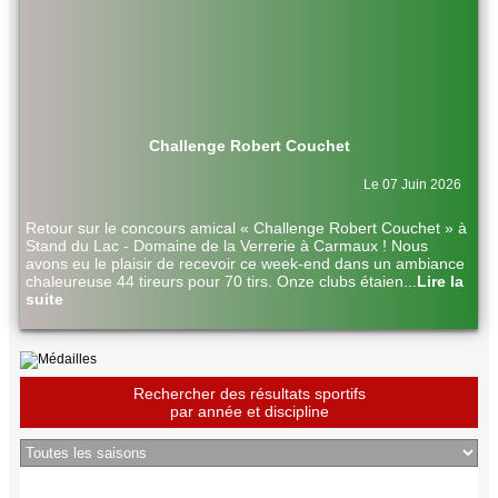
Challenge Robert Couchet
Le 07 Juin 2026
Retour sur le concours amical « Challenge Robert Couchet » à
Stand du Lac - Domaine de la Verrerie à Carmaux ! Nous
avons eu le plaisir de recevoir ce week-end dans un ambiance
chaleureuse 44 tireurs pour 70 tirs. Onze clubs étaien
...
Lire la
suite
Rechercher des résultats sportifs
par année et discipline