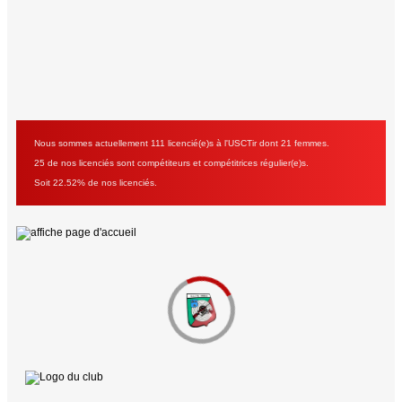
Nous sommes actuellement 111 licencié(e)s à l'USCTir dont 21 femmes.
25 de nos licenciés sont compétiteurs et compétitrices régulier(e)s.
Soit 22.52% de nos licenciés.