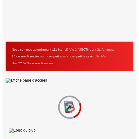
Nous sommes actuellement 111 licencié(e)s à l'USCTir dont 21 femmes.
25 de nos licenciés sont compétiteurs et compétitrices régulier(e)s.
Soit 22.52% de nos licenciés.