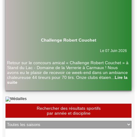
Challenge Robert Couchet
Le 07 Juin 2026
Retour sur le concours amical « Challenge Robert Couchet » à
Stand du Lac - Domaine de la Verrerie à Carmaux ! Nous
avons eu le plaisir de recevoir ce week-end dans un ambiance
chaleureuse 44 tireurs pour 70 tirs. Onze clubs étaien
...
Lire la
suite
Rechercher des résultats sportifs
par année et discipline