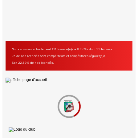
Nous sommes actuellement 111 licencié(e)s à l'USCTir dont 21 femmes.
25 de nos licenciés sont compétiteurs et compétitrices régulier(e)s.
Soit 22.52% de nos licenciés.