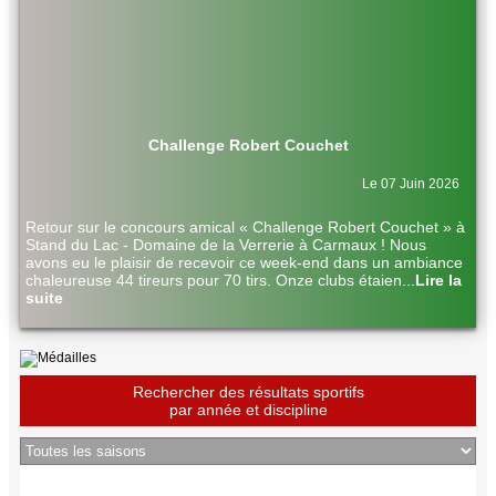
Challenge Robert Couchet
Le 07 Juin 2026
Retour sur le concours amical « Challenge Robert Couchet » à
Stand du Lac - Domaine de la Verrerie à Carmaux ! Nous
avons eu le plaisir de recevoir ce week-end dans un ambiance
chaleureuse 44 tireurs pour 70 tirs. Onze clubs étaien
...
Lire la
suite
Rechercher des résultats sportifs
par année et discipline