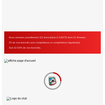
Nous sommes actuellement 111 licencié(e)s à l'USCTir dont 21 femmes.
25 de nos licenciés sont compétiteurs et compétitrices régulier(e)s.
Soit 22.52% de nos licenciés.