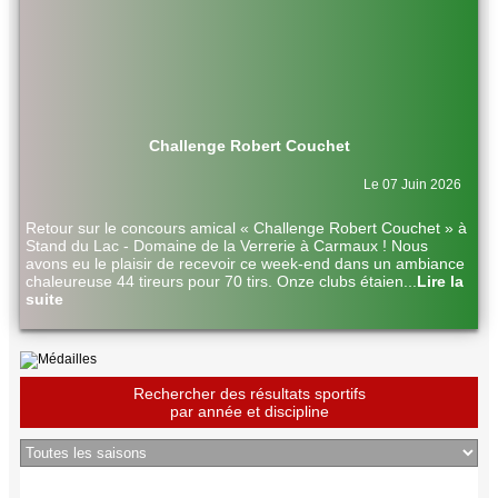
Challenge Robert Couchet
Le 07 Juin 2026
Retour sur le concours amical « Challenge Robert Couchet » à
Stand du Lac - Domaine de la Verrerie à Carmaux ! Nous
avons eu le plaisir de recevoir ce week-end dans un ambiance
chaleureuse 44 tireurs pour 70 tirs. Onze clubs étaien
...
Lire la
suite
Rechercher des résultats sportifs
par année et discipline