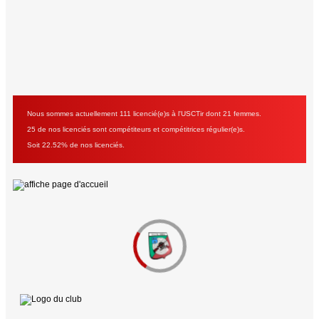
Nous sommes actuellement 111 licencié(e)s à l'USCTir dont 21 femmes.
25 de nos licenciés sont compétiteurs et compétitrices régulier(e)s.
Soit 22.52% de nos licenciés.