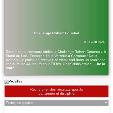
Challenge Robert Couchet
Le 07 Juin 2026
Retour sur le concours amical « Challenge Robert Couchet » à
Stand du Lac - Domaine de la Verrerie à Carmaux ! Nous
avons eu le plaisir de recevoir ce week-end dans un ambiance
chaleureuse 44 tireurs pour 70 tirs. Onze clubs étaien
...
Lire la
suite
Rechercher des résultats sportifs
par année et discipline