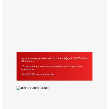
Nous sommes actuellement 111 licencié(e)s à l'USCTir dont
21 femmes.
25 de nos licenciés sont compétiteurs et compétitrices
régulier(e)s.
Soit 22.52% de nos licenciés.