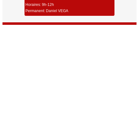
Horaires: 9h-12h
Permanent: Daniel VEGA
Union Sportive Carmaux Tir
Dernières Infos
Toutes les Infos
Résultats Championnat Régional ISSF 25/50m Millau 2026
Résultats Challenge Robert Couchet